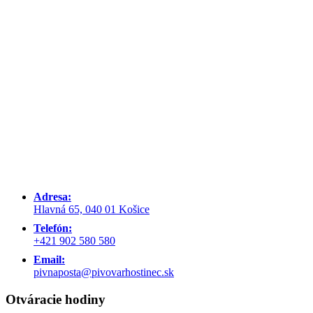
Adresa:
Hlavná 65, 040 01 Košice
Telefón:
+421 902 580 580
Email:
pivnaposta@pivovarhostinec.sk
Otváracie hodiny