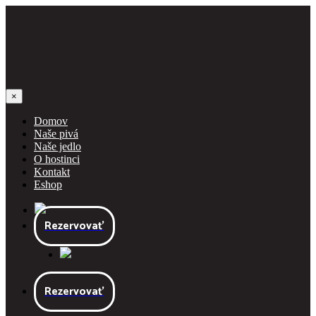
×
Domov
Naše pivá
Naše jedlo
O hostinci
Kontakt
Eshop