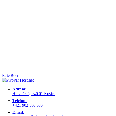
Hostinská 12°
(12,0°) (5,1 %)
Základné pivo nášho pivovaru. Uvarené z plzenského a bavorského
sladu, chmelené výlučne tým najúžasnejším chmeľom typickým pre
pivá českého typu, Žateckým poloranným červenákom. Na rozdiel
od ležiakov je toto pivo zakvasené kvasinkami vrchného kvasenia.
Rate Beer
Adresa:
Hlavná 65, 040 01 Košice
Telefón:
+421 902 580 580
Email: