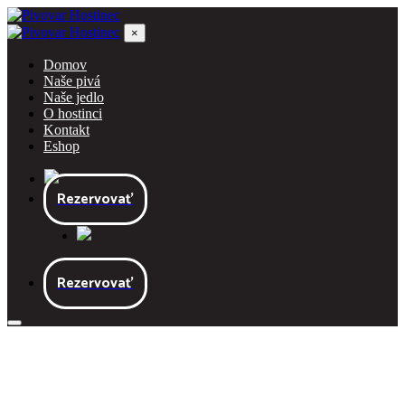
×
Domov
Naše pivá
Naše jedlo
O hostinci
Kontakt
Eshop