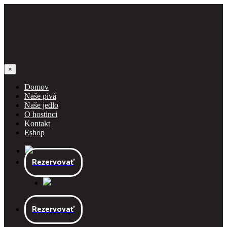
×
Domov
Naše pivá
Naše jedlo
O hostinci
Kontakt
Eshop